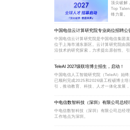
个及第二
顶尖破解，
效整合与
Top T
锋力量。
中国电信云计算研究院专业岗位招聘公
中国电信云计算研究院是中国电信集团直
位于上海市浦东新区。云计算研究院由国
沿技术的研究探索，力求提出原创性、引
产学研深度合作与前瞻性谋划，引领中国
TeleAI 2027级联培博士招生，启动！
中国电信人工智能研究院（TeleAl）
已顺利完成2025和2026级工程硕博
引，推动教育、科技、人才一体化发展，
业平台优势与头部高校教育资源，着力培
领域未来领军人才，目标推动人工智能技
中电信数智科技（深圳）有限公司总经
中电信数智科技（深圳）有限公司总经理
工作地点为深圳。