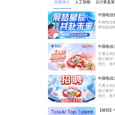
招贤纳士
人工智能
云计算及算
中国电信
中国电信
季校园招
中国电信
天翼云科
我们秉持
理念，致
云服务。
中国电信
天翼云科
我们秉持
理念，致
云服务。天
研发的云
【校招】中国
术自主可