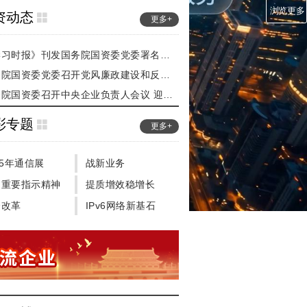
浏览更多
资动态
更多+
《学习时报》刊发国务院国资委党委署名文章：加快推进国资央企高质量发展 为完成经济社会发展目标任务提供有力支撑
国务院国资委党委召开党风廉政建设和反腐败工作会议 坚定不移纵深推进全面从严治党 为国资央企高质量发展提供坚强保证
国务院国资委召开中央企业负责人会议 迎难进取真抓实干推进高质量发展 更好履行国资央企使命责任
彩专题
更多+
25年通信展
战新业务
习重要指示精神
提质增效稳增长
企改革
IPv6网络新基石