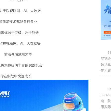
力于以视联网、
AI、大数据
等前沿技术赋能各行各业
如果你敢于突破、乐于钻研
望在视联网、
AI、大数据等
9
前沿领域施展才华
展览会
领华章
里将为你提供丰富的实践机会
作为建
让你在实战中快速成长
中
5G+
南、陕
用实际