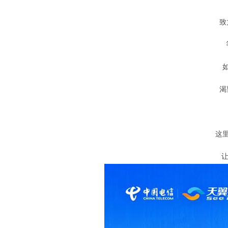
致
渴
这