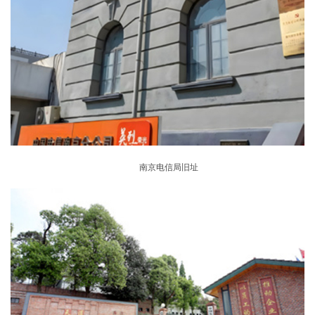
南京电信局旧址