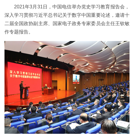
2021年3月31日，中国电信举办党史学习教育报告会，
深入学习贯彻习近平总书记关于数字中国重要论述，邀请十
二届全国政协副主席、国家电子政务专家委员会主任王钦敏
作专题报告。