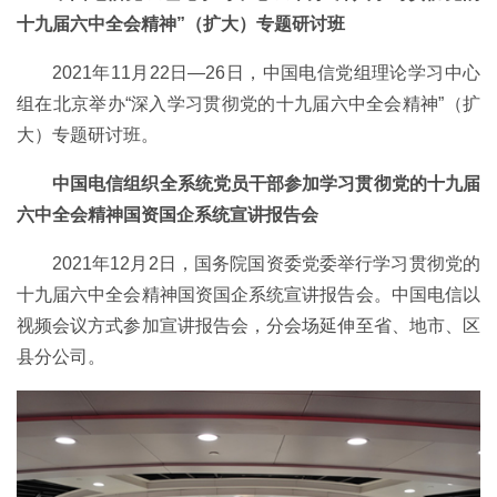
十九届六中全会精神”（扩大）专题研讨班
2021年11月22日—26日，中国电信党组理论学习中心
组在北京举办“深入学习贯彻党的十九届六中全会精神”（扩
大）专题研讨班。
中国电信组织全系统党员干部参加学习贯彻党的十九届
六中全会精神国资国企系统宣讲报告会
2021年12月2日，国务院国资委党委举行学习贯彻党的
十九届六中全会精神国资国企系统宣讲报告会。中国电信以
视频会议方式参加宣讲报告会，分会场延伸至省、地市、区
县分公司。