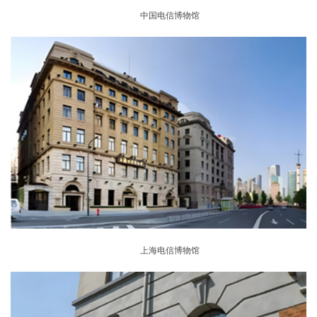
中国电信博物馆
上海电信博物馆