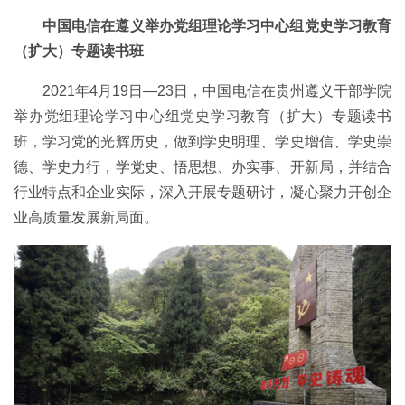
中国电信在遵义举办党组理论学习中心组党史学习教育
（扩大）专题读书班
2021年4月19日—23日，中国电信在贵州遵义干部学院
举办党组理论学习中心组党史学习教育（扩大）专题读书
班，学习党的光辉历史，做到学史明理、学史增信、学史崇
德、学史力行，学党史、悟思想、办实事、开新局，并结合
行业特点和企业实际，深入开展专题研讨，凝心聚力开创企
业高质量发展新局面。