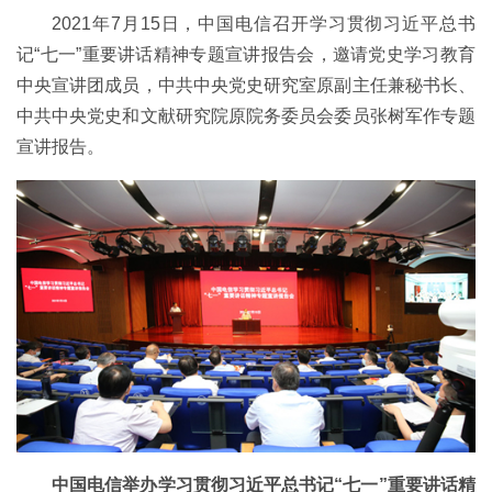
2021年7月15日，中国电信召开学习贯彻习近平总书
记“七一”重要讲话精神专题宣讲报告会，邀请党史学习教育
中央宣讲团成员，中共中央党史研究室原副主任兼秘书长、
中共中央党史和文献研究院原院务委员会委员张树军作专题
宣讲报告。
中国电信举办学习贯彻习近平总书记“七一”重要讲话精