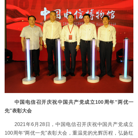
中国电信召开庆祝中国共产党成立100周年“两优一
先”表彰大会
2021年6月28日，中国电信召开庆祝中国共产党成立
100周年“两优一先”表彰大会，重温党的光辉历程，弘扬红