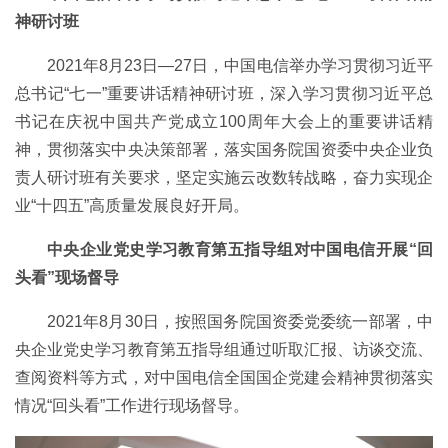
神研讨班
2021年8月23日—27日，中国电信举办学习贯彻习近平
总书记“七一”重要讲话精神研讨班，深入学习贯彻习近平总
书记在庆祝中国共产党成立100周年大会上的重要讲话精
神，贯彻落实中央决策部署，落实国务院国资委中央企业负
责人研讨班有关要求，坚定实施云改数转战略，奋力实现企
业“十四五”高质量发展良好开局。
中央企业党史学习教育第五指导组对中国电信开展“回
头看”现场督导
2021年8月30日，按照国务院国资委党委统一部署，中
央企业党史学习教育第五指导组通过听取汇报、访谈交流、
查阅资料等方式，对中国电信全国国企党建会精神贯彻落实
情况“回头看”工作进行现场督导。