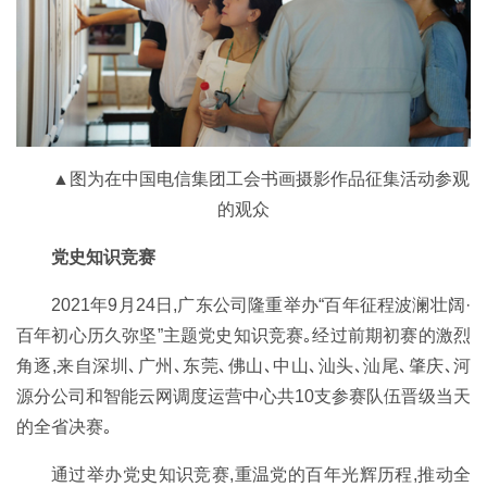
▲图为在中国电信集团工会书画摄影作品征集活动参观
的观众
党史知识竞赛
2021年9月24日,广东公司隆重举办“百年征程波澜壮阔·
百年初心历久弥坚”主题党史知识竞赛｡经过前期初赛的激烈
角逐,来自深圳､广州､东莞､佛山､中山､汕头､汕尾､肇庆､河
源分公司和智能云网调度运营中心共10支参赛队伍晋级当天
的全省决赛｡
通过举办党史知识竞赛,重温党的百年光辉历程,推动全