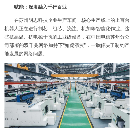
赋能：深度融入千行百业
在苏州明志科技企业生产车间，核心生产线上的上百台
机器人正在进行制芯、组芯、浇注、机加等智能化作业。这
些抗高温、抗电磁干扰的工业级设备，在中国电信苏州分公
司部署的双千兆网络加持下“如虎添翼”，一举解决了制约产
能发展的网络问题。