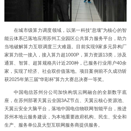
在城市级算力调度领域，以第一科技“息壤”为核心的智
能云体系已落地应用苏州工业园区公共算力服务平台，助力
当地破解算力互联调度三大难题。目前实现9家多元异构厂
家算力统一接入，接入算力超1000P，算力资源13类，涉及
通算、智算、超算规格共计近200种，已服务行业用户40余
家，实现了经济、社会双价值落地。项目案例前不久成功斩
获2025年第三届“华彩杯”算力大赛总决赛一等奖。
中国电信苏州分公司加快构筑云网融合的全新数字底
座，在苏州部署天翼云全国3AZ节点、天翼云核心资源池、
天翼云安全大脑平台，落地中国电信物联网智能平台，推进
苏州本地云服务建设，为本地重要政府机构、民生、安全和
生产、服务单位及大型互联网服务商提供服务。