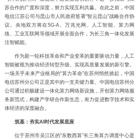
苏合作的广度和深度，努力实现互利共赢。在此之前，中国
电信江苏公司与昆山市人民政府签署“智云昆山”战略合作协
议。央地双方将在5G-A、万兆光网、人工智能、算力网
络、工业互联网等领域开展全面合作，为长三角一体化发展
注智赋能。
作为新一轮科技革命和产业变革的重要驱动力量，人工
智能被视为推动经济转型升级、实现高质量发展的新引擎。
一场关乎未来产业格局的“算力革命”在苏州悄然掀起，中国
电信苏州分公司正是其中的一支关键力量。中国电信苏州分
公司通过积极建设一体化算力网络新设施，开创算力网络服
务新范式，构建产学研合作新生态，有力促进数字技术和实
体经济的深度融合。
筑基：夯实AI时代发展底座
位于苏州市吴江区的“东数西算”长三角算力调度中心是