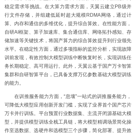
稳定需求等挑战。在大算力需求方面，天翼云建立PB级并
行文件存储，并组建低延时超大规模RDMA网络，通过计
算、内存和通信的多维优化，提升综合算效。在性能方面，
自研AI框架、算子加速库、集合通信库、网络拓扑感知、存
储加速等关键技术，将国产算力的综合算效提升到行业领先
水平。在稳定性方面，通过多项指标的监控分析，实现故障
训前发现，有效控制大模型训练中断恢复时长，实现训练任
务长期稳定、高可用运行。此外，天翼云基于国产万卡智算
集群和自研智算平台，已具备支撑万亿参数基础大模型训练
的能力。
在训推服务能力方面，“息壤”一站式的训推服务能力，
可降低大模型应用创新开发门槛，实现了业界首个国产芯片
万卡并行训练。平台预置行业数据集、主流开闭源基础大模
型，并提供模型训练全栈工具链，将大模型精调场景简化操
作至选数据、选硬件和选模型三个步骤，简化部署、提升效