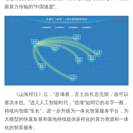
新算力传输的“中国速度”。
《山海经注》云：“息壤者，言土自长息无限，故可以
塞洪水也。”进入人工智能时代，“息壤”如同它的名字一般，
持续向智能“生长”，进一步升级为一体化智算服务平台，为
大模型的快速发展和落地持续提供多样化的算力资源和一体
化的智算服务。