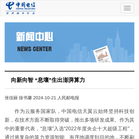
中
国
电
信
向新向智 “息壤”生出澎湃算力
张佳丽 徐书馨 2024-10-21 人民邮电报
作为云服务国家队，中国电信天翼云始终坚持科技创
新，在技术方面不断取得突破，推出多项研发成果。作为其
中的重要代表，“息壤”入选“2022年度央企十大超级工程”，
通过将复杂的算力资源智能、有序地调度到目的地，不断刷