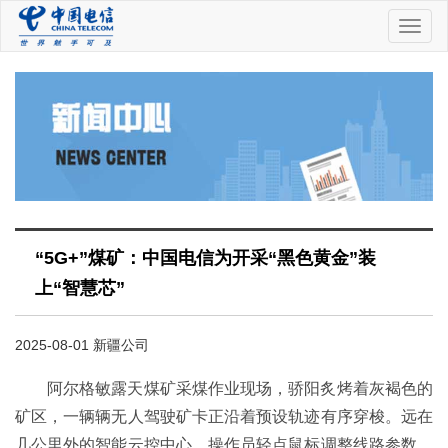
中
国
电
信
“5G+”煤矿：中国电信为开采“黑色黄金”装
上“智慧芯”
2025-08-01 新疆公司
阿尔格敏露天煤矿采煤作业现场，骄阳炙烤着灰褐色的
矿区，一辆辆无人驾驶矿卡正沿着预设轨迹有序穿梭。远在
几公里外的智能云控中心，操作员轻点鼠标调整线路参数，