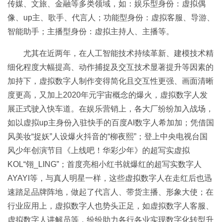
传媒、文旅、金融等多类领域，如：娱乐型身份：虚拟偶
像、up主、歌手、代言人；功能型身份：虚拟客服、导游、
智能助手；主播型身份：虚拟主持人、主播等。
尤其在近两年，在人工智能技术持续革新、建模技术精
细化程度大幅提高、动作捕捉及交互技术显著提升等因素的
加持下，虚拟数字人制作变得简化且交互性更强、画面清晰
度更高，又加上2020年元宇宙概念的爆火，虚拟数字人发
展正式驶入快车道。在娱乐营销上，各大厂纷纷加入战场，
如以虚拟up主身份入驻快手的百度AI数字人希加加；凭借国
风美妆“捉妖”人设爆火抖音的“柳夜熙”；登上中央电视台国
风少年创演节目《上线吧！华彩少年》的超写实虚拟
KOL“翎_LING”；首度亮相小红书就爆红的超写实数字人
AYAYI等，与真人明星一样，这些虚拟数字人在走红后也迅
速踏足品牌阵地，做起了代言人、带货主播、形象大使；在
行业应用上，虚拟数字人也势头正足，如虚拟数字人客服、
虚拟数字人讲解员等，纷纷助力各行各业实现数字化转型升