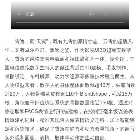
霄逸，同“天翼”，既有九霄的豪情壮志、云霄的超脱凡
尘，又有卓尔不群、飘逸之姿。作为影视级3D超写实数字
人，霄逸的风格集青春靓丽和端庄温和为一体。据介绍，中
国电信虚拟数字主持人的诞生背后由3D建模、毛发制作、
骨骼绑定、布料解算、动力学运算等多重技术融合而生。从
人物模型来看，数字人的身体整体面数就超40万，头部面数
近20万，人物骨骼蒙皮接近110个 Blendshape，毛发15万
根，角色躯干部位绑定系统的骨骼数量接近150根。通过对
静态脸和FACS表情进行扫描建模，在控制亚毫米级误差表
情重建的同时，精准实现跨人像表情语义迁移，加上智能绑
定和渲染技术，确保了霄逸在静态和动态双重视角下的超写
实外观和面容、表情、肢体等动作的生动自然。