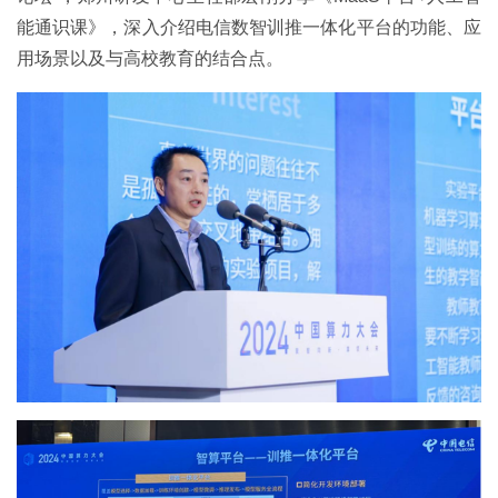
能通识课》，深入介绍电信数智训推一体化平台的功能、应
用场景以及与高校教育的结合点。