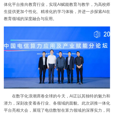
体化平台推向教育行业，实现AI赋能教育与教学，为高校师
生提供更加个性化、精准化的学习体验，并进一步探索AI在
教育领域的深度融合与应用。
在数字化浪潮席卷全球的今天，AI正以其独特的魅力和
潜力，深刻改变着各行业、各领域的面貌。此次训推一体化
平台亮相大会，展现了电信数智在算力领域的深厚实力，同