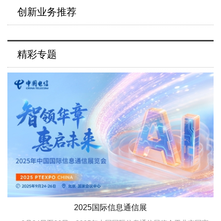
创新业务推荐
精彩专题
2025国际信息通信展