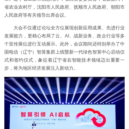
省农业农村厅，沈阳市人民政府、抚顺市人民政府、朝阳市
人民政府等有关领导出席会议。
大会不仅通过论坛全方位展现创新应用成果、先进行业
发展能力，更精心布局了云、AI、战新业务、政企行业等多
个宣传展位进行互动展示。此外，会议期间还特别举办了中
国电信（辽宁）智算集群上线暨新一代绿色智算中心启动仪
式和签约仪式，象征着辽宁省在智能技术领域迈出重要一
步，将为地区经济发展注入新动力。