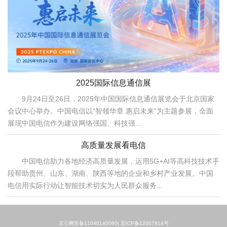
2025国际信息通信展
9月24日至26日，2025年中国国际信息通信展览会于北京国家
会议中心举办。中国电信以“智领华章 惠启未来”为主题参展，全面
展现中国电信作为建设网络强国、科技强...
高质量发展看电信
中国电信助力各地经济高质量发展，运用5G+AI等高科技技术手
段帮助贵州、山东、湖南、陕西等地的企业和乡村产业发展。中国
电信用实际行动让智能技术切实为人民群众服务...
京公网安备11040140060|
京ICP备12007914号