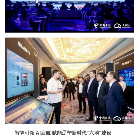
智算引领 AI启航 赋能辽宁新时代“六地”建设