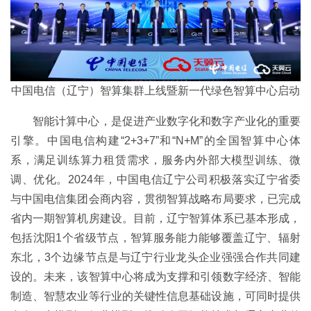
中国电信（辽宁）智算集群上线暨新一代绿色智算中心启动
智能计算中心，是促进产业数字化和数字产业化的重要
引擎。中国电信构建“2+3+7”和“N+M”的全国智算中心体
系，满足训练算力租赁需求，服务内外部大模型训练、微
调、优化。2024年，中国电信辽宁公司积极落实辽宁省委
与中国电信集团会商内容，贯彻智算战略布局要求，已完成
省内一期智算机房建设。目前，辽宁智算体系已基本形成，
包括沈阳1个省级节点，智算服务能力能够覆盖辽宁、辐射
东北，3个边缘节点是与辽宁行业龙头企业强强合作共同建
设的。未来，该智算中心将成为支撑和引领数字经济、智能
制造、智慧农业等行业的关键性信息基础设施，可同时提供