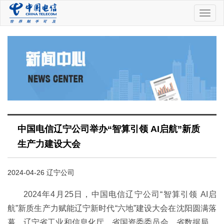
中
国
电
信
中国电信辽宁公司举办“智算引领 AI启航”新质
生产力建设大会
2024-04-26 辽宁公司
2024年4月25日，中国电信辽宁公司“智算引领 AI启
航”新质生产力赋能辽宁新时代“六地”建设大会在沈阳圆满落
幕。辽宁省工业和信息化厅，省国资委委员会，省数据局，