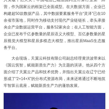
营，作为国家云的框架已全面成型。在大数据方面，企业已
构建超50款数据产品，其中数据要素服务平台“灵泽”已在10
余省市落地，同时作为移动支付现代产业链链长，牵头承接
央企产业数据运营平台，服务52家央企；在人工智能方面，
企业已发布千亿参数量的星辰语义大模型、百亿参数量的星
辰视觉大模型和星辰多模态大模型，推出星辰MaaS生态服
务平台。
大会现场，天翼云科技有限公司副总经理黄洪波带来以
《国云筑智，赋能新质生产力》为主题的演讲。他从四个方
面介绍了天翼云产品和技术优势，并指出天翼云在辽宁已经
形成了“2+14+X”的分布式资源布局，未来还将通过不断地筑
牢智算云底座，赋能新质生产力的蓬勃发展。