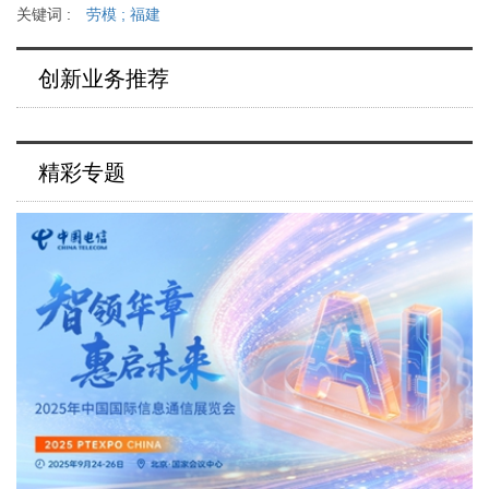
关键词 :
劳模
;
福建
创新业务推荐
精彩专题