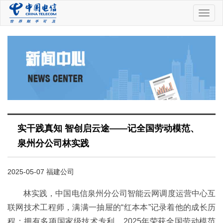
中
国
电
信
实干践真知 智创启云途——记全国劳动模范、
泉州分公司林实践
2025-05-07 福建公司
林实践，中国电信泉州分公司智能云网调度运营中心互
联网技术工程师，满满一抽屉的“红本本”记录着他的成长历
程：拥有多项国家级技术专利，2025年荣获全国劳动模范