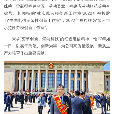
殊荣，曾获得福建省五一劳动奖章、福建省劳动模范等荣誉
称号。其领衔的“林实践劳模创新工作室”2020年被授牌
为“中国电信示范性创新工作室”，2022年被授牌为“泉州市
示范性劳模创新工作室”。
秉承“变革创新、崇尚科技”的红色电信精神，他27年如
一日，以实干为笔、创新为墨，为公司高质量发展、新质生
产力培育作出重要贡献。