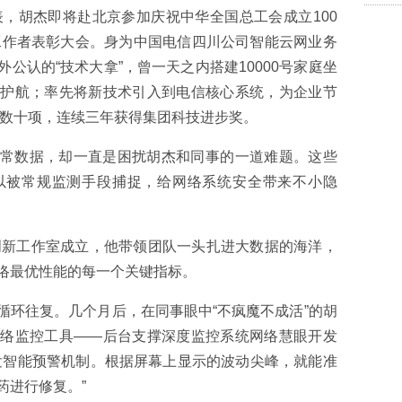
表，胡杰即将赴北京参加庆祝中华全国总工会成立100
进工作者表彰大会。身为中国电信四川公司智能云网业务
公认的“技术大拿”，曾一天之内搭建10000号家庭坐
驾护航；率先将新技术引入到电信核心系统，为企业节
果数十项，连续三年获得集团科技进步奖。
常数据，却一直是困扰胡杰和同事的一道难题。这些
以被常规监测手段捕捉，给网络系统安全带来不小隐
才创新工作室成立，他带领团队一头扎进大数据的海洋，
络最优性能的每一个关键指标。
循环往复。几个月后，在同事眼中“不疯魔不成活”的胡
网络监控工具——后台支撑深度监控系统网络慧眼开发
发智能预警机制。根据屏幕上显示的波动尖峰，就能准
药进行修复。”