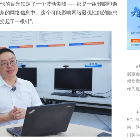
，他的目光锁定了一个波动尖峰——那是一组转瞬即逝
00条的网络信息中。这个可能影响网络最优性能的隐患
捞起了一根针”。
9
展览会
领华章
作为建
中
5G+
南、陕
用实际