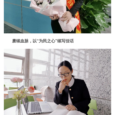
赓续血脉，以“为民之心”续写佳话