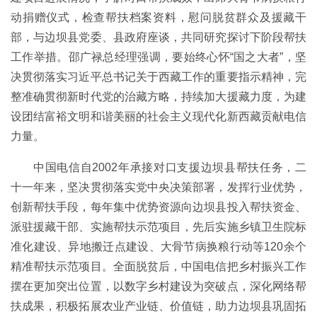
动捐赠仪式，检查帮扶档案资料，慰问脱贫群众及援藏干
部，与边坝县党委、县政府座谈，共同研究探讨下阶段帮扶
工作举措。邵广禄总经理强调，要始终心怀“国之大者”，坚
决贯彻落实习近平总书记关于西藏工作的重要指示精神，完
整准确贯彻新时代党的治藏方略，持续加大援藏力度，为建
设团结富裕文明和谐美丽的社会主义现代化新西藏贡献电信
力量。
中国电信自2002年承接对口支援边坝县帮扶任务，二
十一年来，坚决贯彻落实党中央决策部署，发挥行业优势，
创新帮扶手段，每年集中优势资源向边坝县投入帮扶资金、
派驻援藏干部、实施帮扶示范项目，先后实施乡镇卫生院标
准化建设、异地搬迁点建设、大骨节病换粮行动等120余个
精准帮扶示范项目。全面脱贫后，中国电信把乡村振兴工作
摆在更加突出位置，以数字乡村建设为突破点，深化网络帮
扶成果，积极拓展农业产业链、价值链，助力边坝县巩固拓