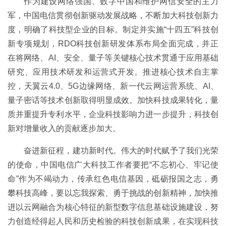
作为建设网络强国、数字中国和维护网信安全的主力
军，中国电信贯彻创新驱动发展战略，不断加大科技创新力
度，明确了科技型企业的目标。制定并实施“十四五”科技创
新专项规划，RDO科技创新研发体系布局全面完成，并正
在将网络、AI、安全、量子等关键核心技术贯通于应用基础
研究、应用技术研发和运营式开发。推进核心技术自主掌
控，天翼云4.0、5G边缘网络、新一代云网运营系统、AI、
量子密话等技术创新取得明显成效。加快科技成果转化，量
质并重提升专利水平，企业科技影响力进一步提升，科技创
新对增量收入的贡献逐步加大。
奋进新征程，建功新时代。伟大的时代赋予了我们光荣
的使命，中国电信广大科技工作者要把“不忘初心、牢记使
命”作为不竭动力，传承红色电信基因，砥砺报国之志，勇
攀科技高峰，要以忘我探索、勇于挑战的创新精神，加快推
进以云网融合为核心特征的新型数字信息基础设施建设，努
力创造经得起人民和历史检验的科技创新成果，在实现科技