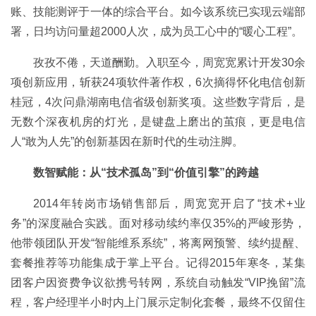
账、技能测评于一体的综合平台。如今该系统已实现云端部
署，日均访问量超2000人次，成为员工心中的“暖心工程”。
孜孜不倦，天道酬勤。入职至今，周宽宽累计开发30余
项创新应用，斩获24项软件著作权，6次摘得怀化电信创新
桂冠，4次问鼎湖南电信省级创新奖项。这些数字背后，是
无数个深夜机房的灯光，是键盘上磨出的茧痕，更是电信
人“敢为人先”的创新基因在新时代的生动注脚。
数智赋能：从“技术孤岛”到“价值引擎”的跨越
2014年转岗市场销售部后，周宽宽开启了“技术+业
务”的深度融合实践。面对移动续约率仅35%的严峻形势，
他带领团队开发“智能维系系统”，将离网预警、续约提醒、
套餐推荐等功能集成于掌上平台。记得2015年寒冬，某集
团客户因资费争议欲携号转网，系统自动触发“VIP挽留”流
程，客户经理半小时内上门展示定制化套餐，最终不仅留住