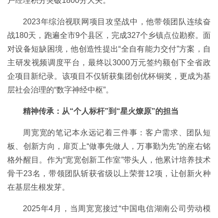
户经理积分突破1800分大关。
2023年综治视联网项目攻坚战中，他带领团队连续奋
战180天，跑遍全市9个县区，完成327个乡镇点位勘察。面
对设备短缺困境，他创造性提出“全自有能力交付”方案，自
主研发视频调度平台，最终以3000万元签约额创下全省政
企项目新纪录。该项目不仅斩获集团创优杯铜奖，更成为基
层社会治理的“数字神经中枢”。
精神传承：从“个人标杆”到“星火燎原”的担当
周宽宽的笔记本永远记着三件事：客户需求、团队短
板、创新方向，扉页上“做事先做人，万事勤为先”的座右铭
格外醒目。作为“宽宽创新工作室”带头人，他累计培养技术
骨干23名，带领团队斩获省级以上荣誉12项，让创新火种
在基层生根发芽。
2025年4月，当周宽宽接过“中国电信湖南公司劳动模