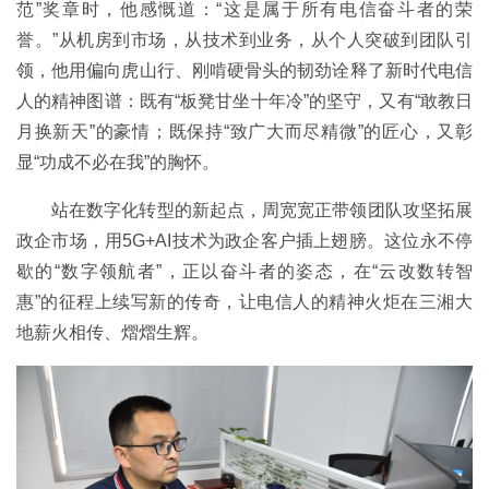
范”奖章时，他感慨道：“这是属于所有电信奋斗者的荣
誉。”从机房到市场，从技术到业务，从个人突破到团队引
领，他用偏向虎山行、刚啃硬骨头的韧劲诠释了新时代电信
人的精神图谱：既有“板凳甘坐十年冷”的坚守，又有“敢教日
月换新天”的豪情；既保持“致广大而尽精微”的匠心，又彰
显“功成不必在我”的胸怀。
站在数字化转型的新起点，周宽宽正带领团队攻坚拓展
政企市场，用5G+AI技术为政企客户插上翅膀。这位永不停
歇的“数字领航者”，正以奋斗者的姿态，在“云改数转智
惠”的征程上续写新的传奇，让电信人的精神火炬在三湘大
地薪火相传、熠熠生辉。