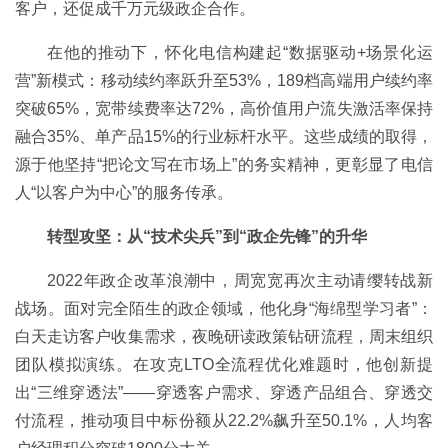
客户，还促成千万元级政企合作。
在他的推动下，怀化电信构建起“数据驱动+场景化运
营”新模式：移动续约率跃升至53%，189档高端用户续约率
突破65%，宽带续费率达72%，高价值用户流失激活率保持
融合35%、单产品15%的行业标杆水平。这些成绩的取得，
源于他坚持“把论文写在市场上”的务实精神，更彰显了电信
人“以客户为中心”的服务传承。
转型攻坚：从“技术尖兵”到“政企先锋”的升华
2022年政企改革浪潮中，周宽宽再次主动请缨转战新
战场。面对完全陌生的政企领域，他化身“海绵型学习者”：
白天走访客户收集需求，夜晚研读政策钻研流程，周末组织
团队模拟演练。在攻克LTO全流程优化难题时，他创新提
出“三维穿透法”——穿透客户需求、穿透产品组合、穿透交
付流程，推动项目中标份额从22.2%飙升至50.1%，人均客