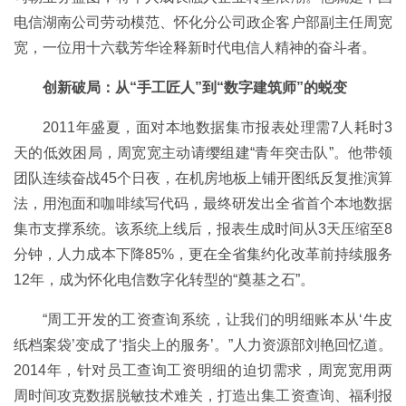
电信湖南公司劳动模范、怀化分公司政企客户部副主任周宽
宽，一位用十六载芳华诠释新时代电信人精神的奋斗者。
创新破局：从“手工匠人”到“数字建筑师”的蜕变
2011年盛夏，面对本地数据集市报表处理需7人耗时3
天的低效困局，周宽宽主动请缨组建“青年突击队”。他带领
团队连续奋战45个日夜，在机房地板上铺开图纸反复推演算
法，用泡面和咖啡续写代码，最终研发出全省首个本地数据
集市支撑系统。该系统上线后，报表生成时间从3天压缩至8
分钟，人力成本下降85%，更在全省集约化改革前持续服务
12年，成为怀化电信数字化转型的“奠基之石”。
“周工开发的工资查询系统，让我们的明细账本从‘牛皮
纸档案袋’变成了‘指尖上的服务’。”人力资源部刘艳回忆道。
2014年，针对员工查询工资明细的迫切需求，周宽宽用两
周时间攻克数据脱敏技术难关，打造出集工资查询、福利报