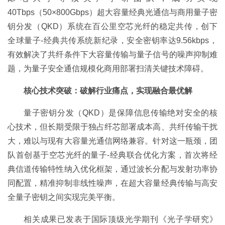
40Tbps（50×800Gbps）超大容量经典光通信与商用量子密
钥分发（QKD）系统在百公里空芯光纤的稳定共传，创下
全球量子-经典共传系统新纪录，安全密钥率达9.56kbps，
有效解决了共纤条件下大容量传输与量子信号的噪声抑制难
题，为量子安全通信规模化商用部署扫清关键技术障碍。
核心技术突破：破解行业痛点，实现融合最优解
量子密钥分发（QKD）是保障信息传输绝对安全的核
心技术，但长期受限于独占纤芯部署成本高、共纤传输干扰
大，难以与现有大容量光通信网络兼容。针对这一瓶颈，团
队首创基于空芯光纤的量子-经典联合优化方案，首次将经
典信道传输特性纳入优化框架，通过波长分配与发射功率协
同配置，精准抑制非线性噪声，在超大容量经典传输与高安
全量子密钥之间实现完美平衡。
相关成果已发表于国际顶级光学期刊《光子学研究》