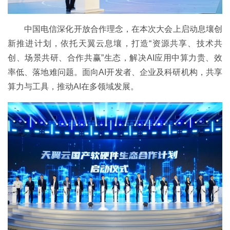
中国电信深化开放合作理念，在本次大会上启动息壤创
新推进计划，依托天翼云息壤，打造“资源共享、技术共
创、场景共研、合作共赢”生态，解决AI应用中算力贵、效
率低、落地难问题。面向AI开发者、企业及科研机构，共享
算力与工具，推动AI在多领域发展。