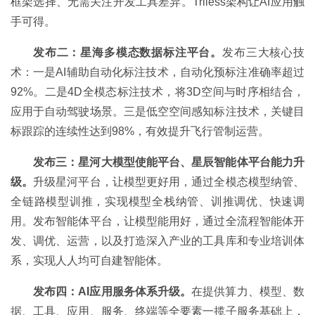
框架选择、无需关注开发工具差异。Triless架构让AI应用触
手可得。
发布二：星海多模态数据标注平台。
发布三大核心技
术：一是AI辅助自动化标注技术，自动化预标注准确率超过
92%。二是4D全模态标注技术，将3D空间与时序相结合，
应用于自动驾驶场景。三是低空空间感知标注技术，关键目
标跟踪的连续性达到98%，有效提升飞行管制运营。
发布三：星河大模型使能平台、星辰智能体平台能力升
级。
升级星河平台，让模型更好用，通过全模态模型纳管、
全链路模型训推，实现模型全栈纳管、训推调优、快速调
用。发布智能体平台，让模型能用好，通过全流程智能体开
发、调优、运营，以及打造深入产业的工具库和专业培训体
系，实现人人均可自建智能体。
发布四：AI应用服务体系升级。
在提供算力、模型、数
据、工具、应用、服务、终端等全要素一揽子服务基础上，