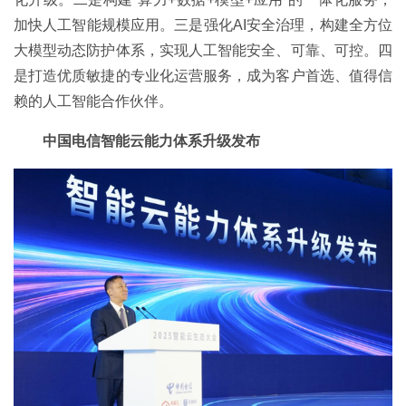
加快人工智能规模应用。三是强化AI安全治理，构建全方位
大模型动态防护体系，实现人工智能安全、可靠、可控。四
是打造优质敏捷的专业化运营服务，成为客户首选、值得信
赖的人工智能合作伙伴。
中国电信智能云能力体系升级发布