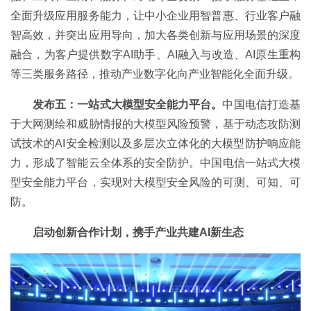
全面升级应用服务能力，让中小企业用智普惠、行业客户融
智高效，并突出应用导向，加大各类创新与应用场景的深度
融合，为客户提供数字AI助手、AI融入与改造、AI原生重构
等三类服务路径，推动产业数字化向产业智能化全面升级。
发布五：一站式大模型安全能力平台。
中国电信打造基
于大网测绘和威胁情报的大模型风险预警，基于动态攻防测
试技术的AI安全检测以及多层次立体化的大模型防护响应能
力，形成了智能云全体系的安全防护。中国电信一站式大模
型安全能力平台，实现对大模型安全风险的可测、可知、可
防。
启动创新合作计划，携手产业共建AI新生态