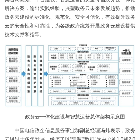
解决方案，输出实践经验，展望政务云未来发展趋势，推动
政务云建设的标准化、规范化、安全可信化，有效提升政务
云的安全性和可靠性，为各级政府统筹开展政务云建设提供
技术支撑和指导。
政务云一体化建设与智慧运营总体架构示意图
中国电信政企信息服务事业群副总经理冯炜表示，政务
云经过十多年发展，经历了以“资源”“数据”为中心的1.0和2.0