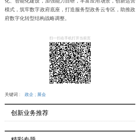
化、智能化建设，加强能力自研，丰富应用场景，创新运营
模式，筑牢数字政府底座，打造服务型政务云专区，助推政
府数字化转型结构战略调整。
扫一扫在手机打开当前页
关键词 :
政企
;
展会
创新业务推荐
精彩专题