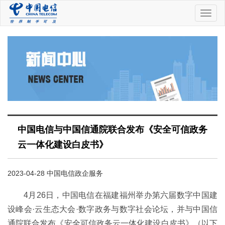
中
国
电
信
中国电信与中国信通院联合发布《安全可信政务
云一体化建设白皮书》
2023-04-28 中国电信政企服务
4月26日，中国电信在福建福州举办第六届数字中国建
设峰会·云生态大会·数字政务与数字社会论坛，并与中国信
通院联合发布《安全可信政务云一体化建设白皮书》（以下