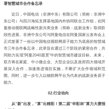
署智慧城市合作备忘录
近日，中国电信（非洲中东）有限公司（简称：非洲中
东公司）与四川海拓支撑基地国内外协同联合工作组，在阿
曼推动视联网战略性新兴类业务（简称：战新业务）取得阶
段性进展。非洲中东公司与阿曼电信在阿曼国家云发布会上
正式签署了一份以中国电信视联网原子能力为底座的智慧城
市三年合作备忘录，此举旨在通过三个阶段的紧密合作，共
同助力实现“阿曼2040愿景”中的智慧城市建设目标。未来，
双方将在家庭、中小微企业、大型企业以及政府四大领域开
展深入合作，加速推进项目实施，不断扩大合作领域和范
围。同时，进一步引入以物联网平台为代表的战新业务原子
能力。
02.行业动向
从“新”出发，“算”出精彩！第二届“华彩杯”算力大赛报