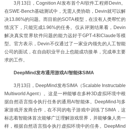
3月13日，Cognition AI发布首个AI软件工程师Devin。
在SWE-Bench基础测试中，无需人类协助，Devin就可以解
决13.86%的问题。而目前的SOTA模型，在没有人类帮忙的
情况下，只能完成1.96%的任务。仅从评测结果看，Devin
解决真实世界软件问题的能力远好于GPT-4和Claude等模
型。官方表示，Devin不仅通过了一家业内领先的人工智能
公司的面试，在自由职业平台上也能成功接单，完成单主要
求的工作。
DeepMind发布通用游戏AI智能体SIMA
3月13日，DeepMind发布SIMA（Scalable Instructable
Multiworld Agent）。这是一种能够在多种3D虚拟环境中根
据自然语言指令执行任务的通用AI智能体。DeepMind与多
家游戏开发商合作，在不同的电子游戏中训练了SIMA，这
标志着智能体首次能够广泛理解游戏世界，并能够像人类一
样，根据自然语言指令执行虚拟环境中的任务。DeepMind