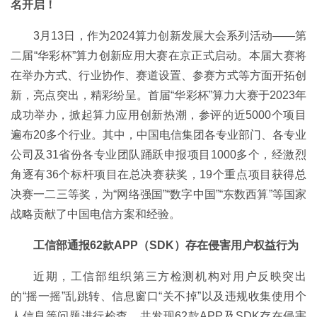
名开启！
3月13日，作为2024算力创新发展大会系列活动——第
二届“华彩杯”算力创新应用大赛在京正式启动。本届大赛将
在举办方式、行业协作、赛道设置、参赛方式等方面开拓创
新，亮点突出，精彩纷呈。首届“华彩杯”算力大赛于2023年
成功举办，掀起算力应用创新热潮，参评的近5000个项目
遍布20多个行业。其中，中国电信集团各专业部门、各专业
公司及31省份各专业团队踊跃申报项目1000多个，经激烈
角逐有36个标杆项目在总决赛获奖，19个重点项目获得总
决赛一二三等奖，为“网络强国”“数字中国”“东数西算”等国家
战略贡献了中国电信方案和经验。
工信部通报62款APP（SDK）存在侵害用户权益行为
近期，工信部组织第三方检测机构对用户反映突出
的“摇一摇”乱跳转、信息窗口“关不掉”以及违规收集使用个
人信息等问题进行检查，共发现62款APP及SDK存在侵害