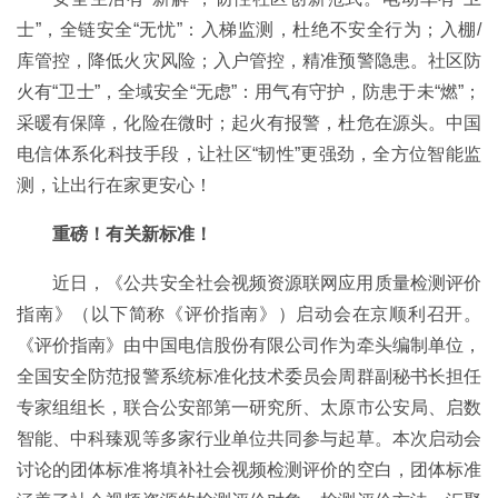
士”，全链安全“无忧”：入梯监测，杜绝不安全行为；入棚/
库管控，降低火灾风险；入户管控，精准预警隐患。社区防
火有“卫士”，全域安全“无虑”：用气有守护，防患于未“燃”；
采暖有保障，化险在微时；起火有报警，杜危在源头。中国
电信体系化科技手段，让社区“韧性”更强劲，全方位智能监
测，让出行在家更安心！
重磅！有关新标准！
近日，《公共安全社会视频资源联网应用质量检测评价
指南》（以下简称《评价指南》）启动会在京顺利召开。
《评价指南》由中国电信股份有限公司作为牵头编制单位，
全国安全防范报警系统标准化技术委员会周群副秘书长担任
专家组组长，联合公安部第一研究所、太原市公安局、启数
智能、中科臻观等多家行业单位共同参与起草。本次启动会
讨论的团体标准将填补社会视频检测评价的空白，团体标准