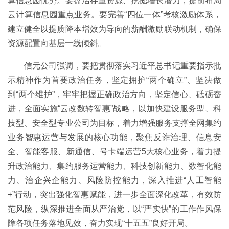
算信息园优势。要盘活存量资源、挖掘增长潜力，提前布局
云计算信息园重点业务。要完善“四位一体”考核激励体系，
建立健全以提质降本增效为导向的薪酬激励联动机制，确保
资源配置向基层一线倾斜。
信元公司强调，要把贯彻落实习近平总书记重要指示批
示精神作为首要政治任务，坚定拥护“两个确立”、坚决做
到“两个维护”，牢牢把握正确政治方向，坚定信心、砥砺奋
进，全面实施“云改数转智惠”战略，以加快建设服务型、科
技型、安全型专业公司为目标，着力增强服务支撑全网集约
业务智惠运营与发展的核心功能，聚焦反诈治理、信息安
全、智能客服、新通信、号卡端运营5大核心业务，着力提
升政治能力、集约服务运营能力、科技创新能力、数智化能
力、治企兴企能力、风险防控能力，深入推进“人工智能
+”行动，突出强化智惠赋能，进一步全面深化改革，有效防
范风险，纵深推进全面从严治党，以“严实快”的工作作风保
障各项任务落地见效，奋力实现“十五五”良好开局。