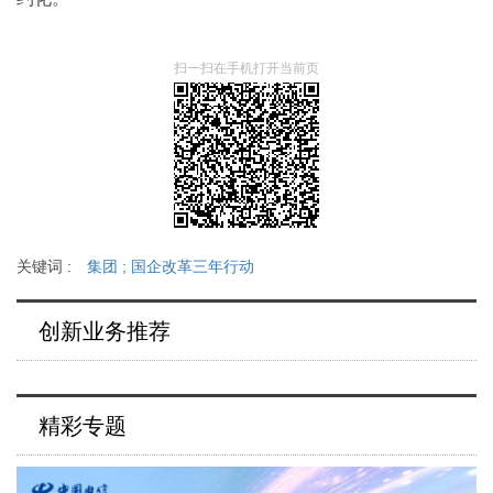
扫一扫在手机打开当前页
关键词 :
集团
;
国企改革三年行动
创新业务推荐
精彩专题