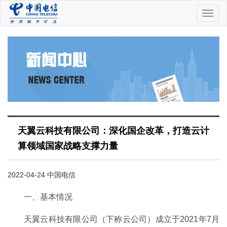
中
国
电
信
天翼云科技有限公司：深化国企改革，打造云计
算领域国家战略支撑力量
2022-04-24 中国电信
一、基本情况
天翼云科技有限公司（下称云公司）成立于2021年7月