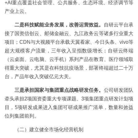
+AI重点覆盖社会管理、公共服务、生态环境、经济调节等
产业上云。
二是科技赋能业务发展，改善运营效益。
自研云平台承
接了国资信创云、邮储金融云、九江政务云等诸多行业重大
项目；CDN与大视频平台承载天翼看家、今日头条、vivo等
超大规模客户流量，三年收入呈指数级增长；自研云终端
（云桌面、云电脑、云手机）系列产品在教育、医疗领域取
得重大突破，尤其是在科技抗疫场景，部署终端超过二十万
台，产品年收入突破亿元大关。
三是承担国家与集团重点战略研发任务。
公司研发团队
牵头承担2项国资委重大专项课题、3项集团重点研发计划项
目，5项研发成果进入集团可研成果推广清单，数量和效益
位列集团前列。
（二）建立健全市场化经营机制