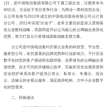
1日，是中国电信集团有限公司下属三级企业，注册资本为
40亿元，主业处于充分竞争行业，为商业一类科技型企业。
云公司前身为2012年成立的中国电信股份有限公司云计算
分公司，2021年实现“分改子”，改革主要目的是深入贯彻落
实云改数转战略，巩固和提升以云为核心的云网融合差异化
优势，努力打造云计算领域国家战略支撑力量。
云公司是中国电信集约开展云业务的科技型、平台型、
服务型公司，依托显著的品牌优势和行业影响力、千行百业
数字化转型的客户基础和实践经验、业界领先的云网融合资
源优势、自主可控的关键核心技术、完备的安全合规资质和
安全防护体系向客户提供公有云、私有云、专属云、混合
云、边缘云的全栈云服务，满足政府机构、大中小企业数字
化转型需求。
二、经验做法