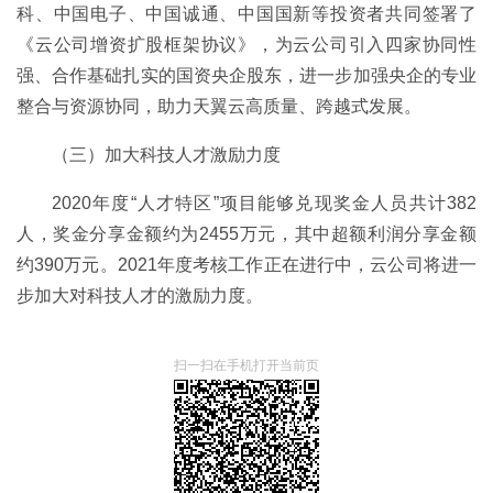
科、中国电子、中国诚通、中国国新等投资者共同签署了
《云公司增资扩股框架协议》，为云公司引入四家协同性
强、合作基础扎实的国资央企股东，进一步加强央企的专业
整合与资源协同，助力天翼云高质量、跨越式发展。
（三）加大科技人才激励力度
2020年度“人才特区”项目能够兑现奖金人员共计382
人，奖金分享金额约为2455万元，其中超额利润分享金额
约390万元。2021年度考核工作正在进行中，云公司将进一
步加大对科技人才的激励力度。
扫一扫在手机打开当前页