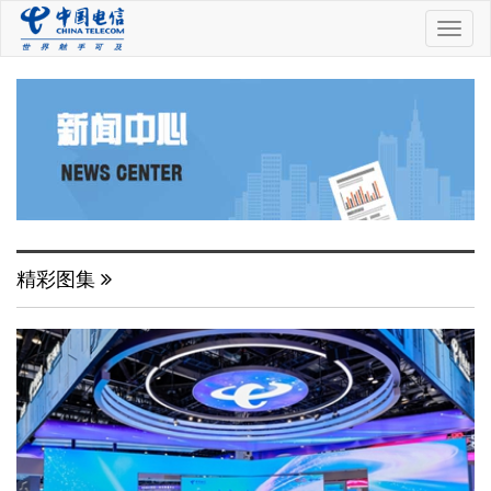
中
国
电
信
精彩图集