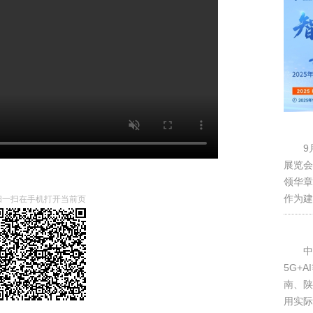
9
展览会
领华章
作为建
扫一扫在手机打开当前页
中
5G+
南、陕
用实际