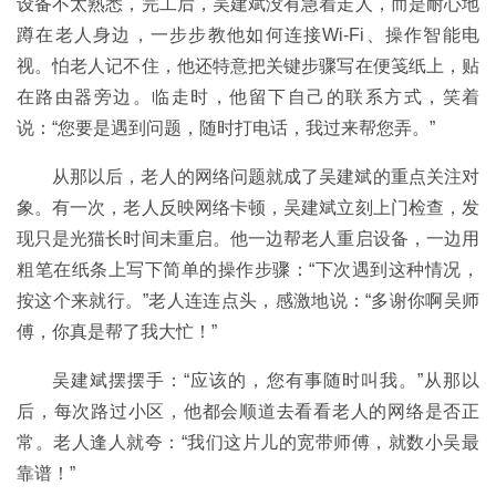
设备不太熟悉，完工后，吴建斌没有急着走人，而是耐心地
蹲在老人身边，一步步教他如何连接Wi-Fi、操作智能电
视。怕老人记不住，他还特意把关键步骤写在便笺纸上，贴
在路由器旁边。临走时，他留下自己的联系方式，笑着
说：“您要是遇到问题，随时打电话，我过来帮您弄。”
从那以后，老人的网络问题就成了吴建斌的重点关注对
象。有一次，老人反映网络卡顿，吴建斌立刻上门检查，发
现只是光猫长时间未重启。他一边帮老人重启设备，一边用
粗笔在纸条上写下简单的操作步骤：“下次遇到这种情况，
按这个来就行。”老人连连点头，感激地说：“多谢你啊吴师
傅，你真是帮了我大忙！”
吴建斌摆摆手：“应该的，您有事随时叫我。”从那以
后，每次路过小区，他都会顺道去看看老人的网络是否正
常。老人逢人就夸：“我们这片儿的宽带师傅，就数小吴最
靠谱！”