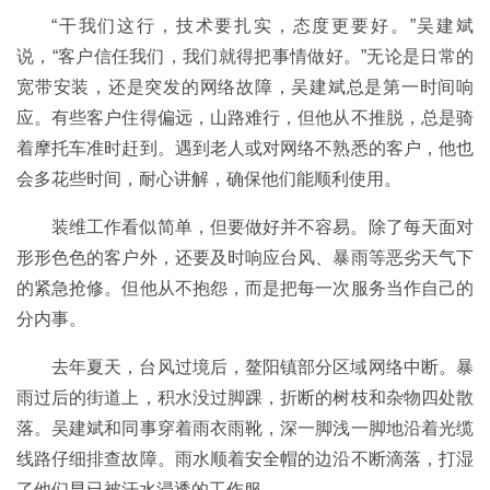
“干我们这行，技术要扎实，态度更要好。”吴建斌
说，“客户信任我们，我们就得把事情做好。”无论是日常的
宽带安装，还是突发的网络故障，吴建斌总是第一时间响
应。有些客户住得偏远，山路难行，但他从不推脱，总是骑
着摩托车准时赶到。遇到老人或对网络不熟悉的客户，他也
会多花些时间，耐心讲解，确保他们能顺利使用。
装维工作看似简单，但要做好并不容易。除了每天面对
形形色色的客户外，还要及时响应台风、暴雨等恶劣天气下
的紧急抢修。但他从不抱怨，而是把每一次服务当作自己的
分内事。
去年夏天，台风过境后，鳌阳镇部分区域网络中断。暴
雨过后的街道上，积水没过脚踝，折断的树枝和杂物四处散
落。吴建斌和同事穿着雨衣雨靴，深一脚浅一脚地沿着光缆
线路仔细排查故障。雨水顺着安全帽的边沿不断滴落，打湿
了他们早已被汗水浸透的工作服。