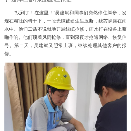
“找到了！在这里！”吴建斌和同事们突然停住脚步，发
现在粗壮的树干下，一段光缆被硬生生压断，线芯裸露在雨
水中。他们二话不说就地开展线缆抢修，雨水打在设备上噼
啪作响。他们顶着风雨抢修，直到深夜才抢通网络、恢复信
号。第二天，吴建斌又照常上班，继续处理其他客户的报
修。