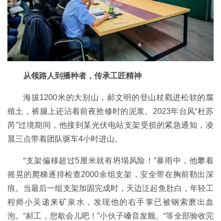
从领路人到播种者，传承工匠精神
海拔1200米的大别山，郝文明的登山杖戳进松软的腐
殖土，裤腿上还沾着前夜抢修时的泥浆。2023年台风“杜苏
芮”过境期间，他接到某光伏电站支架受损的紧急通知，凌
晨三点带着团队驱车4小时进山。
“支架偏移超过5厘米就有坍塌风险！”暴雨中，他攀着
摇晃的爬梯逐排检查2000余组支架，安全带在胸前勒出深
痕。当最后一组支架加固完成时，天边泛起鱼肚白，年轻工
程师小吴递来矿泉水，发现他的右手掌已被钢索磨出血
泡。“郝工，您歇会儿吧！”小伙子嗓音发颤。“等全部验收完