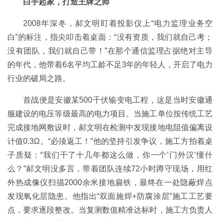
白手起家，打造王牌之师
2008年深冬，郝文明盯着投影仪上“电力监理业务空
白”的标注，指尖叩击着桌面：“没有资质，我们就自己考；
没有团队，我们就自己带！”在那个通信监理占据绝对主导
的年代，他带着6名平均工龄不足3年的年轻人，开启了电力
行业的破局之路。
首战便是安徽某500千伏输变电工程，这是当时安徽通
服建设的电压等级最高的电力项目。当施工单位按传统工艺
完成接地网敷设时，郝文明在检测中发现接地电阻值偏离设
计值0.3Ω。“必须返工！”他的坚持引发争议，施工方拍着桌
子质疑：“我们干了十几年都这么做，你一个‘门外汉’懂什
么？”郝文明没多言，带着团队连续72小时蹲守现场，用红
外热成像仪扫描2000余米接地扁铁，最终在一处隐蔽焊点
发现氧化层隐患。他指出“双面施焊+防腐涂层”施工工艺要
点，要求逐段整改。当复测数值精准达标时，施工方负责人