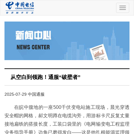
中
国
电
信
从空白到领跑！通服“破壁者”
2025-07-29 中国通服
在皖中腹地的一座500千伏变电站施工现场，晨光穿透
安全帽的网格，郝文明蹲在电缆沟旁，用游标卡尺反复丈量
接地扁铁的搭接长度，工装口袋里的《电网输变电工程监理
业务指导手册》边角已磨得发白——这是他扎根能源监理领