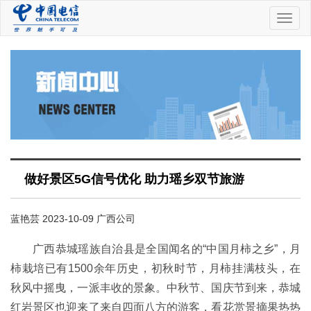
中
国
电
信
做好景区5G信号优化 助力瑶乡双节旅游
蓝艳芸 2023-10-09 广西公司
广西恭城瑶族自治县是全国闻名的“中国月柿之乡”，月
柿栽培已有1500余年历史，初秋时节，月柿挂满枝头，在
秋风中摇曳，一派丰收的景象。中秋节、国庆节到来，恭城
红岩景区也迎来了来自四面八方的游客，看花赏景摘果热热