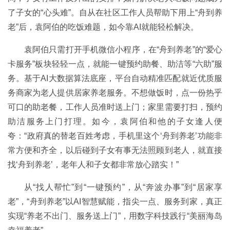
了子女的“心头难”。自从在社区工作人员帮助下用上“舟到养
老”后，袁阿伯的吃饭难题，如今靠AI就能轻松解决。
袁阿伯只需打开手机微信小程序，在“舟到养老”的“爱心
卡服务”板块轻轻一点，就能一键预约助餐、助洁等“六助”服
务。基于AI大数据算法底座，平台自动精准匹配就近优质服
务商家为老人提供居家养老服务。不想做饭时，点一份热乎
可口的助老餐，工作人员准时送上门；家里需要打扫，预约
助洁服务上门打理。如今，袁阿伯和他的子女逢人便
夸：“政府真的替老百姓考虑，手机里这个‘舟到养老’功能非
常方便和齐全，以后碰到子女有事无法照顾到老人，就直接
找‘舟到养老’，老年人和子女都非常放心踏实！”
从“找人帮忙”到“一键预约”，从“奔波办事”到“居家享
老”，“舟到养老”以AI智慧赋能，指尖一点、服务到家，真正
实现“养老不出门、服务送上门”，用数字科技践行“美丽海岛