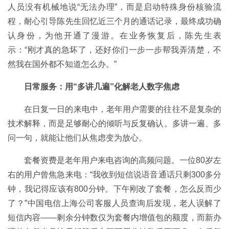
人员没有机械地说“无法办理”，而是启动特殊身份核验流
程，耐心引导陈先生回忆近三个月的通话记录，最终成功确
认身份，为他开通了漫游。在业务恢复后，陈先生表
示：“刚才真的急坏了，还好你们一步一步帮我弄清楚，不
然我在国外都不知道怎么办。”
日常服务：用“多讲几遍”化解老人数字焦虑
在日复一日的来电中，老年用户需要的往往不是复杂的
技术解释，而是足够耐心的倾听与反复确认。多讲一遍、多
问一句，就能让他们从焦虑变为放心。
套餐资费是老年用户来电咨询的高频问题。一位80岁左
右的用户曾焦急来电：“我收到短信说语音通话只剩300多分
钟，我记得应该有800分钟。下午刚改了套餐，怎么反而少
了？”中国电信上海公司客服人员查询后发现，老人误解了
短信内容——剩余分钟数仅为套餐内增值包的额度，而新办