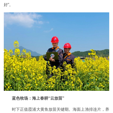
好”。
蓝色牧场：海上春耕“云放苗”
时下正值霞浦大黄鱼放苗关键期。海面上渔排连片，养